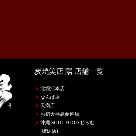
炭焼笑店 陽 店舗一覧
北堀江本店
なんば店
天満店
お初天神裏参道店
沖縄 SOUL FOOD じゃむ
(姉妹店)