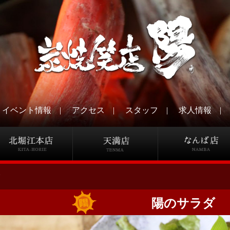
イベント情報
アクセス
スタッフ
求人情報
陽のサラダ