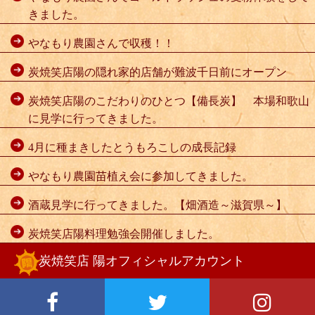
きました。
やなもり農園さんで収穫！！
炭焼笑店陽の隠れ家的店舗が難波千日前にオープン
炭焼笑店陽のこだわりのひとつ【備長炭】 本場和歌山
に見学に行ってきました。
4月に種まきしたとうもろこしの成長記録
やなもり農園苗植え会に参加してきました。
酒蔵見学に行ってきました。【畑酒造～滋賀県～】
炭焼笑店陽料理勉強会開催しました。
炭焼笑店 陽オフィシャルアカウント