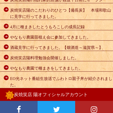
炭焼笑店陽のこだわりのひとつ【備長炭】 本場和歌山
に見学に行ってきました。
4月に種まきしたとうもろこしの成長記録
やなもり農園苗植え会に参加してきました。
酒蔵見学に行ってきました。【畑酒造～滋賀県～】
炭焼笑店陽料理勉強会開催しました。
やなもり農園で種まきをしてきました。
EO光ネット番組生放送でふわトロ親子丼が紹介されまし
た。
炭焼笑店 陽オフィシャルアカウント